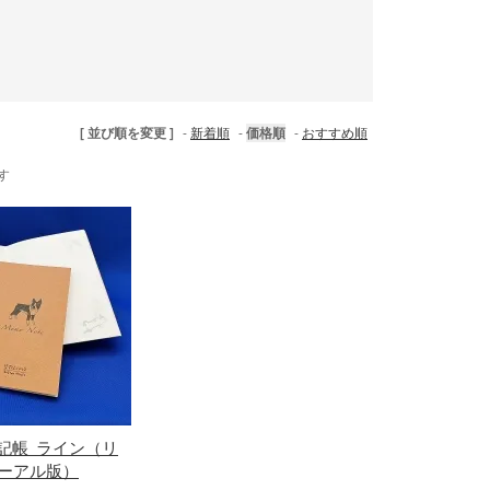
[ 並び順を変更 ]
-
新着順
-
価格順
-
おすすめ順
ます
記帳_ライン（リ
ーアル版）