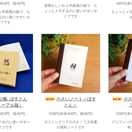
450円、税45円)
495円(本
昔懐かしいわら半紙風の紙で、ち
ょっとメモするのに使いやすいタ
ら半紙風の紙で、ち
ちょっとメ
イプです
るのに使いやすいタ
プです
記帳_ぼすとん
小さいノート＜ぼす
小
ューアル版）
とん＞
450円、税45円)
506円(本体460円、税46円)
506円(本
するのに使いやすい
ボストンテリアの小さくて大容量
グリフォン
イプです
の便利ノートです
利