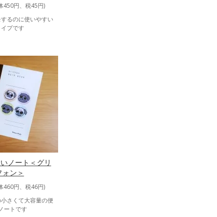
体450円、税45円)
モするのに使いやすい
タイプです
さいノート＜グリ
フォン＞
体460円、税46円)
の小さくて大容量の便
ノートです