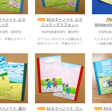
ラーノート_ピク
A5カラーノート_ピク
ニック
ニック＜グリフォン＞
B6Many
500円、税50円)
550円(本体500円、税50円)
550円(本
ート、中身もカラー！
グリフォンのイラストが描かれた
たくさんの
A5サイズノート、中身もカラー！
い点線が描
ラーノート_菜の
A5カラーノート_ラン
A5