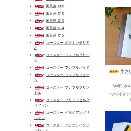
風景画_009
風景画_010
風景画_013
風景画_014
風景画_015
コースター_ボストンテリア
A
コースター_フレブルクリー
ム
コースター_フレブルパイド
小さ
コースター_フレブルフォー
ン
506円(本体
コースター_フレブルブリン
ドル
パグの小さく
コースター_ブリュッセルグ
リフォン
コースター_ベルジアングリ
フォン
コースター_プチブラバンソ
ンレッド