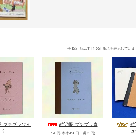
全 [55] 商品中 [1-55] 商品を表示してい
帳_プチブラぴん
雑記帳_プチブラ青
雑
く
ニュ
495円(本体450円、税45円)