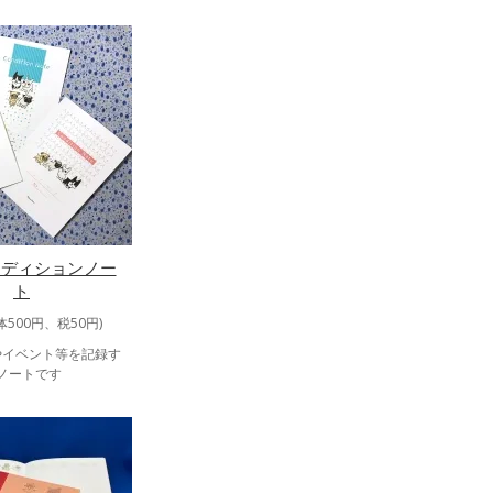
ンディションノー
ト
体500円、税50円)
やイベント等を記録す
ノートです