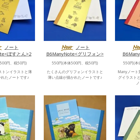
ノート
ノート
ote<ぼすとん>2
B6ManyNote<グリフォン>
B6Man
500円、税50円)
550円(本体500円、税50円)
550円(本
ストンイラストと薄
たくさんのグリフォンイラストと
Manyノー
れたノートです♪
薄い点線が描かれたノートです♪
グイラスト
ノ