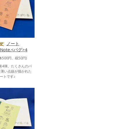
ノート
yNote.<パグ>4
体500円、税50円)
ト第4弾。たくさんのパ
と薄い点線が描かれた
ートです♪