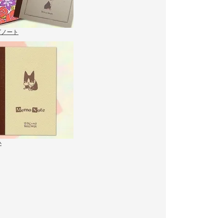
ズノート
小