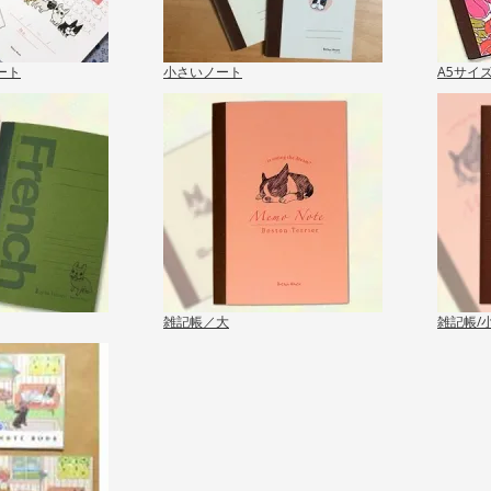
ート
小さいノート
A5サイ
雑記帳／大
雑記帳/