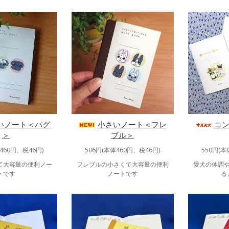
いノート＜パグ
小さいノート＜フレ
コ
＞
ブル＞
460円、税46円)
506円(本体460円、税46円)
550円(本
て大容量の便利ノー
フレブルの小さくて大容量の便利
愛犬の体調
トです
ノートです
る