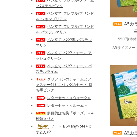
ペン立て_フレブル/クリーム
_パステルピンク
ペン立て_フレブル/ブリンド
ル_ジョンブリアン
A5カ
ペン立て_フレブル/ブリンド
ル_パステルマリン
550円(本体
ペン立て_パグ/黒_パステル
マリン
A5サイズノ
ペン立て_パグ/フォーン_ア
ッシュグリーン
ペン立て_パグ/フォーン_パ
ステルライム
グリフォンのチャームとフ
ァスナー付ミニバッグのセット_持
ち手ピンク
レターセット＜ウォーク＞
レターセット＜ルーム＞
多目的ぽち袋「ポーズ」＜4
種類入り＞
ノート B6ManyNote<ぼ
すとん>2
A5カ