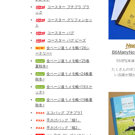
コースター_プチブラ ブラ
ック
コースター_グリフォンセッ
ト
コースター_パグ
コースター_パグ ビーズ
全ページ違うメモ帳<’26シ
B6ManyN
ーナリー>
全ページ違うメモ帳<’25春
550円(本体
夏秋冬>
たくさんのボ
全ページ違うメモ帳<24春夏
い点線が描か
秋冬>
全ページ違うメモ帳<19スケ
ッチ>
全ページ違うメモ帳<19春夏
秋冬>
エコバッグ_プチブラ1
手さげバッグ「猫1」
手さげバッグ「猫2」