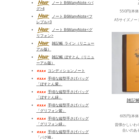
ノート B6ManyNote.<パ
グ>4
550円(本体
ノート B6ManyNote<フ
A5サイズノ
レブル>3
ノート B6ManyNote<グ
リフォン>
雑記帳_ライン（リニュー
アル版）
雑記帳_ぼすとん（リニュ
ーアル版）
コンディションノート
手頃な縦型手さげバッグ
「ぼすとん紫」
手頃な縦型手さげバッグ
「ぼすとん緑」
雑記
手頃な縦型手さげバッグ
「グリフォン紫」
605円(本体
手頃な縦型手さげバッグ
「グリフォン緑」
昔懐かしいわ
合いのあ
手頃な縦型手さげバッグ
「パグ桃」