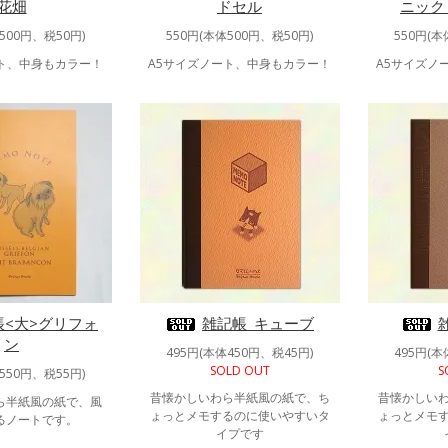
花畑
ドセル
ニック
500円、税50円)
550円(本体500円、税50円)
550円(本
ート、中身もカラー！
A5サイズノート、中身もカラー！
A5サイズノ
帳<大>グリフォ
雑記帳_キューブ
ン
495円(本体450円、税45円)
495円(本
SOLD OUT
S
550円、税55円)
昔懐かしいわら半紙風の紙で、ち
昔懐かしい
ら半紙風の紙で、風
ょっとメモするのに使いやすいタ
ょっとメモ
るノートです。
イプです