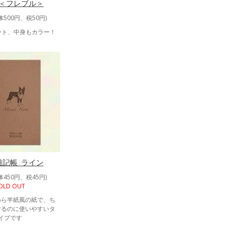
＜フレブル＞
体500円、税50円)
ート、中身もカラー！
雑記帳_ライン
体450円、税45円)
OLD OUT
わら半紙風の紙で、ち
するのに使いやすいタ
イプです