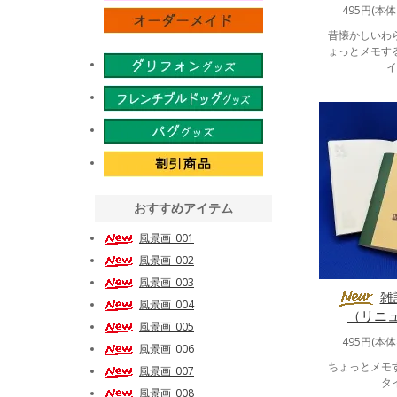
495円(本体
昔懐かしいわ
ょっとメモす
イ
おすすめアイテム
風景画_001
風景画_002
風景画_003
雑
風景画_004
（リニ
風景画_005
495円(本体
風景画_006
ちょっとメモ
風景画_007
タ
風景画_008