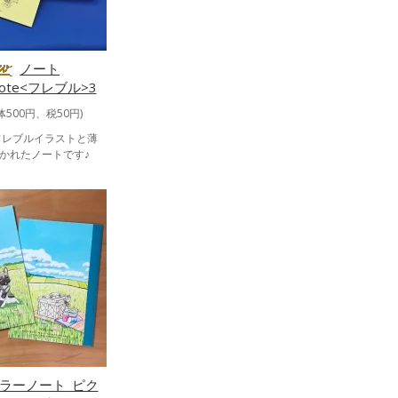
ノート
Note<フレブル>3
体500円、税50円)
フレブルイラストと薄
かれたノートです♪
カラーノート_ピク