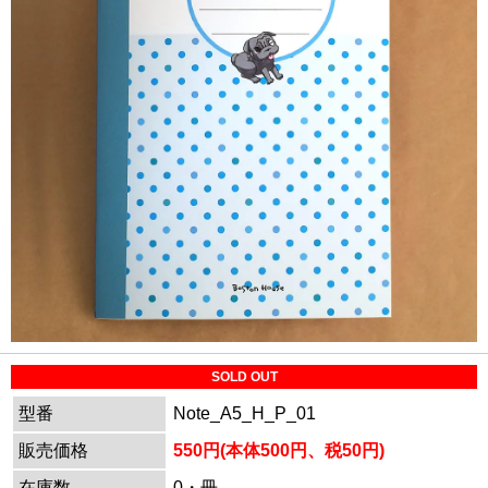
SOLD OUT
型番
Note_A5_H_P_01
販売価格
550円(本体500円、税50円)
在庫数
0・冊