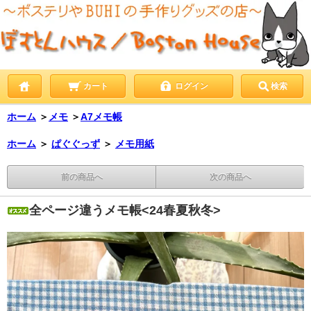
カート
ログイン
検索
ホーム
＞
メモ
＞
A7メモ帳
ホーム
＞
ぱぐぐっず
＞
メモ用紙
前の商品へ
次の商品へ
全ページ違うメモ帳<24春夏秋冬>