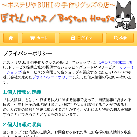
カート
ログイン
検索
プライバシーポリシー
ボステリやBUHIの手作りグッズの店(以下当ショップ)は、
GMOペパボ株式会社
(以下サービス提供会社)の提供するショッピングカートASPサービス
カラーミ
ーショップ
(当サービス)を利用して当ショップを開設するにあたりGMOペパボ
株式会社の定めた
プライバシー・ポリシー
に則った個人情報の取扱いを行いま
す。
1.個人情報の定義
「個人情報」とは、生存する個人に関する情報であって、当該情報に含まれる
氏名、生年月日その他の記述等により特定の個人を識別することができるも
の、及び他の情報と容易に照合することができ、それにより特定の個人を識別
することができることとなるものをいいます。
2.個人情報の収集
当ショップでは商品のご購入、お問合せをされた際にお客様の個人情報を収集