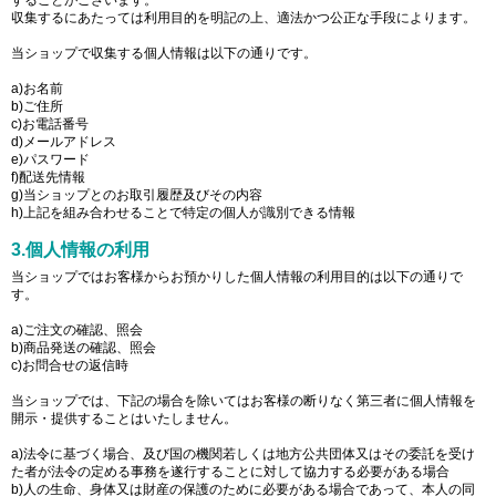
することがございます。
収集するにあたっては利用目的を明記の上、適法かつ公正な手段によります。
当ショップで収集する個人情報は以下の通りです。
a)お名前
b)ご住所
c)お電話番号
d)メールアドレス
e)パスワード
f)配送先情報
g)当ショップとのお取引履歴及びその内容
h)上記を組み合わせることで特定の個人が識別できる情報
3.個人情報の利用
当ショップではお客様からお預かりした個人情報の利用目的は以下の通りで
す。
a)ご注文の確認、照会
b)商品発送の確認、照会
c)お問合せの返信時
当ショップでは、下記の場合を除いてはお客様の断りなく第三者に個人情報を
開示・提供することはいたしません。
a)法令に基づく場合、及び国の機関若しくは地方公共団体又はその委託を受け
た者が法令の定める事務を遂行することに対して協力する必要がある場合
b)人の生命、身体又は財産の保護のために必要がある場合であって、本人の同