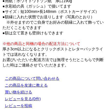
●用紙：ホワイトワトソン紙 厚口190g
●水彩絵の具（ガッシュ）で描いてます
●サイズ：短100mm×長148mm（ポストカードサイズ）
●額縁に入れた状態でお送りします（写真のとおり）
※外せますのでご自身でお好みの額縁に入れて飾ってい
ただくこともできます
●額は立て置きも壁掛けもできます
※他の商品と同梱の場合の配送方法について
厚さ3cm以上になるとクリックポストとレターパックライ
トでは送れなくなります。
お選びいただいた配送方法では無理そうだとこちらで判断
した時はご連絡させていただきます。
この商品について問い合わせる
この商品を友達に教える
買い物を続ける
レビューを見る(0件)
レビューを投稿