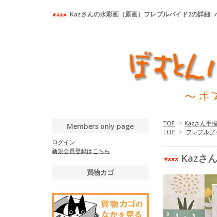
Kazさんの水彩画（原画）フレブルパイド2の詳細
TOP
>
Kazさん手
Members only page
TOP
>
フレブルグ
ログイン
新規会員登録はこちら
Kazさ
買物カゴ