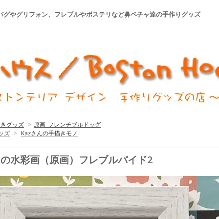
│パグやグリフォン、フレブルやボステリなど鼻ペチャ達の手作りグッズ
描きグッズ
>
原画_フレンチブルドッグ
ッズ
>
Kazさんの手描きモノ
んの水彩画（原画）フレブルパイド2