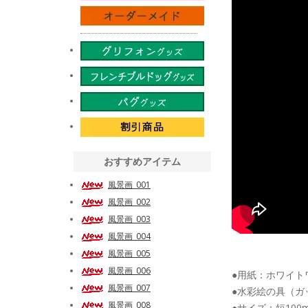
おすすめアイテム
風景画_001
風景画_002
風景画_003
風景画_004
風景画_005
風景画_006
●用紙：ホワイト
風景画_007
●水彩絵の具（ガ
風景画_008
●サイズ：短100