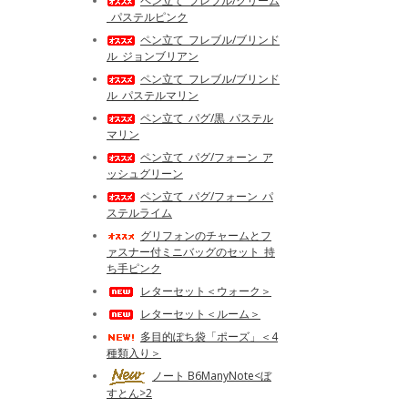
ペン立て_フレブル/クリーム
_パステルピンク
ペン立て_フレブル/ブリンド
ル_ジョンブリアン
ペン立て_フレブル/ブリンド
ル_パステルマリン
ペン立て_パグ/黒_パステル
マリン
ペン立て_パグ/フォーン_ア
ッシュグリーン
ペン立て_パグ/フォーン_パ
ステルライム
グリフォンのチャームとフ
ァスナー付ミニバッグのセット_持
ち手ピンク
レターセット＜ウォーク＞
レターセット＜ルーム＞
多目的ぽち袋「ポーズ」＜4
種類入り＞
ノート B6ManyNote<ぼ
すとん>2