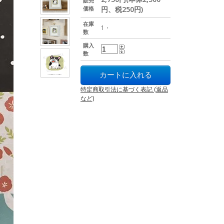
販売
価格
円、税250円)
在庫
1・
数
購入
数
特定商取引法に基づく表記 (返品
など)