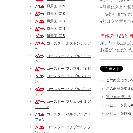
風景画_009
●額縁に入れた状
風景画_010
※外せますので
風景画_013
●額は立て置きも
風景画_014
※他の商品と
風景画_015
厚さ3cm以上に
コースター_ボストンテリア
A
お選びいただい
コースター_フレブルクリー
ム
コースター_フレブルパイド
コースター_フレブルフォー
この商品につい
ン
この商品を友達
コースター_フレブルブリン
ドル
買い物を続ける
コースター_ブリュッセルグ
レビューを見る(0
リフォン
レビューを投稿
コースター_ベルジアングリ
フォン
コースター_プチブラバンソ
ンレッド