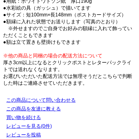
●用紙：ホワイトワトソン紙 厚口190g
●水彩絵の具（ガッシュ）で描いてます
●サイズ：短100mm×長148mm（ポストカードサイズ）
●額縁に入れた状態でお送りします（写真のとおり）
※外せますのでご自身でお好みの額縁に入れて飾ってい
ただくこともできます
●額は立て置きも壁掛けもできます
※他の商品と同梱の場合の配送方法について
厚さ3cm以上になるとクリックポストとレターパックライ
トでは送れなくなります。
お選びいただいた配送方法では無理そうだとこちらで判断
した時はご連絡させていただきます。
この商品について問い合わせる
この商品を友達に教える
買い物を続ける
レビューを見る(0件)
レビューを投稿