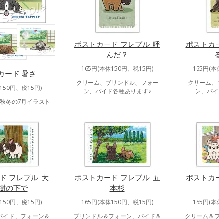
ポストカード フレブル_呼
ポストカー
んだ？
165円(本体150円、税15円)
165円(本
カード 暑さ
クリーム、ブリンドル、フォー
クリーム、
150円、税15円)
ン、パイド各種あります♪
ン、パイ
春夏秋冬の7月イラスト
ド フレブル_大
ポストカード フレブル_五
ポストカー
樹の下で
本杉
150円、税15円)
165円(本体150円、税15円)
165円(本
パイド、フォーン＆
ブリンドル＆フォーン、パイド＆
クリーム＆