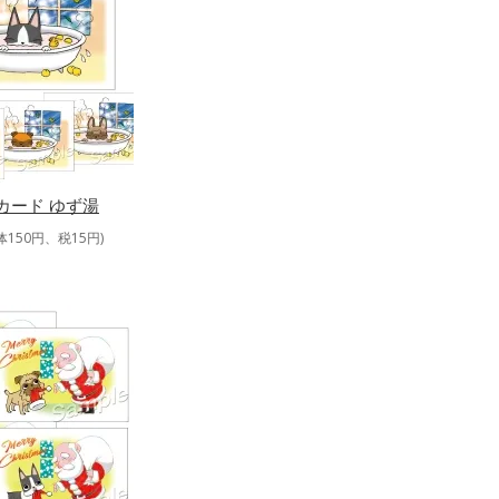
カード ゆず湯
体150円、税15円)