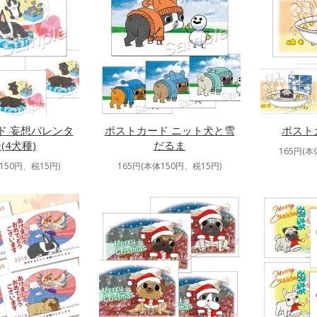
ド 妄想バレンタ
ポストカード ニット犬と雪
ポスト
(4犬種)
だるま
165円(本
150円、税15円)
165円(本体150円、税15円)