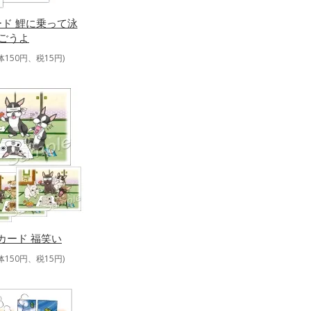
ド 鯉に乗って泳
ごうよ
体150円、税15円)
カード 福笑い
体150円、税15円)