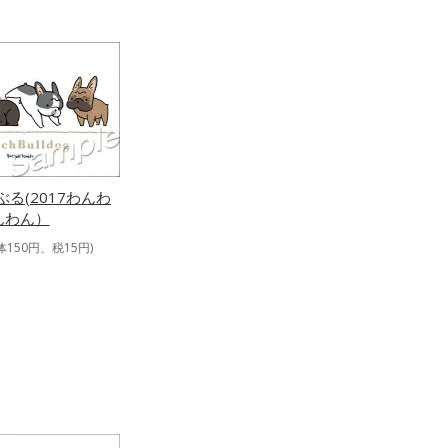
ぶる(2017わんわ
んわん）
体150円、税15円)