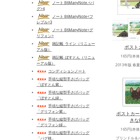
ノート B6ManyNote.<パ
グ>4
ノート B6ManyNote<フ
レブル>3
ノート B6ManyNote<グ
リフォン>
雑記帳_ライン（リニュー
ポスト
アル版）
165円(本体
雑記帳_ぼすとん（リニュ
ーアル版）
2013年版 
コンディションノート
手頃な縦型手さげバッグ
「ぼすとん紫」
手頃な縦型手さげバッグ
「ぼすとん緑」
手頃な縦型手さげバッグ
「グリフォン紫」
ポストカー
手頃な縦型手さげバッグ
きな
「グリフォン緑」
165円(本体
手頃な縦型手さげバッグ
ブリンドル＆
「パグ桃」