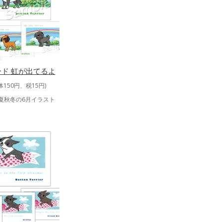
ド 虹が出てるよ
体150円、税15円)
春夏秋冬の6月イラスト