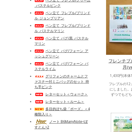
ペン立て_フレブル/クリーム
_パステルピンク
ペン立て_フレブル/ブリンド
ル_ジョンブリアン
ペン立て_フレブル/ブリンド
ル_パステルマリン
ペン立て_パグ/黒_パステル
マリン
ペン立て_パグ/フォーン_ア
ッシュグリーン
フレンチブ
ペン立て_パグ/フォーン_パ
月(ve
ステルライム
1,430円(本体
グリフォンのチャームとフ
ァスナー付ミニバッグのセット_持
フレブルの1
ち手ピンク
にしました。
レターセット＜ウォーク＞
ずつでもどち
レターセット＜ルーム＞
多目的ぽち袋「ポーズ」＜4
種類入り＞
ノート B6ManyNote<ぼ
すとん>2