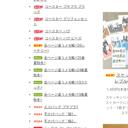
コースター_プチブラ ブラ
ック
コースター_グリフォンセッ
ト
コースター_パグ
コースター_パグ ビーズ
全ページ違うメモ帳<’26シ
ーナリー>
全ページ違うメモ帳<’25春
夏秋冬>
全ページ違うメモ帳<24春夏
スケ
秋冬>
レブル(v
全ページ違うメモ帳<19スケ
ッチ>
1,430円(本体
全ページ違うメモ帳<19春夏
スケッチシリ
秋冬>
ストカードに
エコバッグ_プチブラ1
ット・1枚ず
入で
手さげバッグ「猫1」
手さげバッグ「猫2」