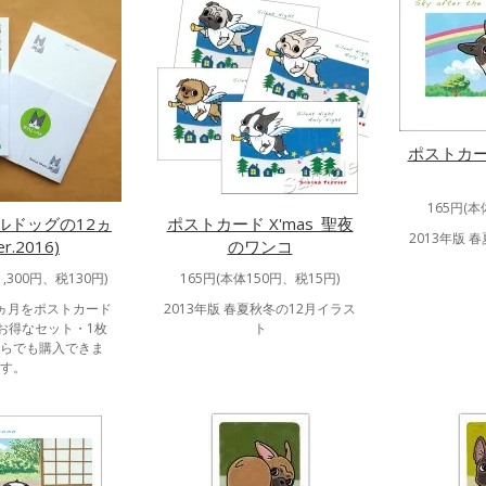
ポストカー
165円(本
ルドッグの12ヵ
ポストカード X'mas_聖夜
2013年版 
r.2016)
のワンコ
1,300円、税130円)
165円(本体150円、税15円)
2ヵ月をポストカード
2013年版 春夏秋冬の12月イラス
お得なセット・1枚
ト
らでも購入できま
す。