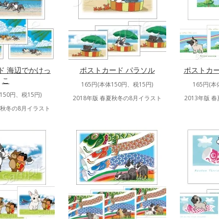
ド 海辺でかけっ
ポストカード パラソル
ポストカー
こ
165円(本体150円、税15円)
165円(本
150円、税15円)
2018年版 春夏秋冬の8月イラスト
2013年版 
春夏秋冬の8月イラスト