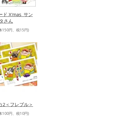
ド X'mas_サン
タさん
体150円、税15円)
カ2＜フレブル＞
体100円、税10円)