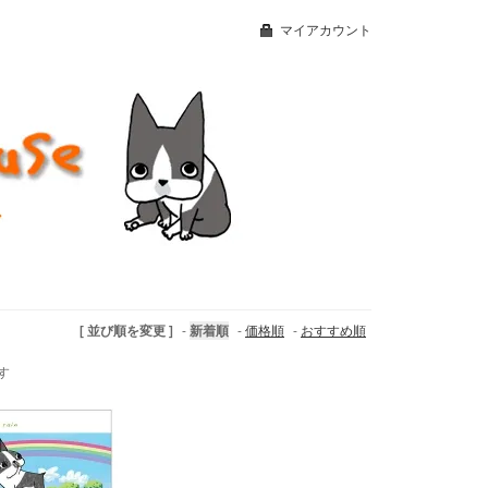
マイアカウント
[ 並び順を変更 ]
-
新着順
-
価格順
-
おすすめ順
ます