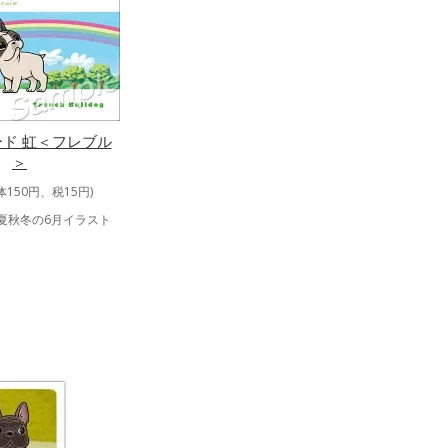
ド 虹＜フレブル
＞
体150円、税15円)
春夏秋冬の6月イラスト