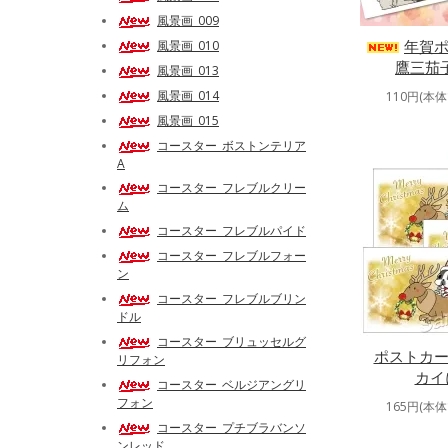
風景画_009
年賀ポ
風景画_010
鷹三茄
風景画_013
風景画_014
110円(本体
風景画_015
コースター_ボストンテリア
A
コースター_フレブルクリー
ム
コースター_フレブルパイド
コースター_フレブルフォー
ン
コースター_フレブルブリン
ドル
コースター_ブリュッセルグ
ポストカード
リフォン
カイ
コースター_ベルジアングリ
フォン
165円(本体
コースター_プチブラバンソ
ンレッド