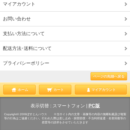
マイアカウント
お問い合わせ
支払い方法について
配送方法･送料について
プライバシーポリシー
ページの先頭へ戻る
ホーム
カート
マイアカウント
表示切替 :
スマートフォン
|
PC版
Copyright© 2009ぼすとんハウス ※当サイト内の文章・画像等の内容の無断転載及び複製
等の行為はご遠慮ください。行われた際は差し止め・損害賠償・不当利得返還・名誉回復等の
措置等の請求をさせていただきます