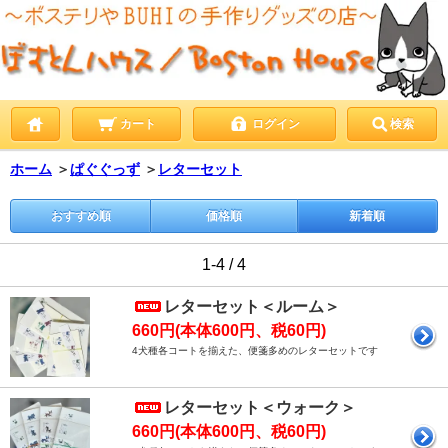
カート
ログイン
検索
ホーム
＞
ぱぐぐっず
＞
レターセット
おすすめ順
価格順
新着順
1-4 / 4
レターセット＜ルーム＞
660円(本体600円、税60円)
4犬種各コートを揃えた、便箋多めのレターセットです
レターセット＜ウォーク＞
660円(本体600円、税60円)