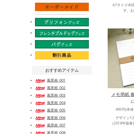
A7サイズ4
す。お
おすすめアイテム
風景画_001
風景画_002
メモ用紙 春
風景画_003
風景画_004
495円(本体
風景画_005
風景画_006
デザイン1
（2018年版
風景画_007
風景画_008