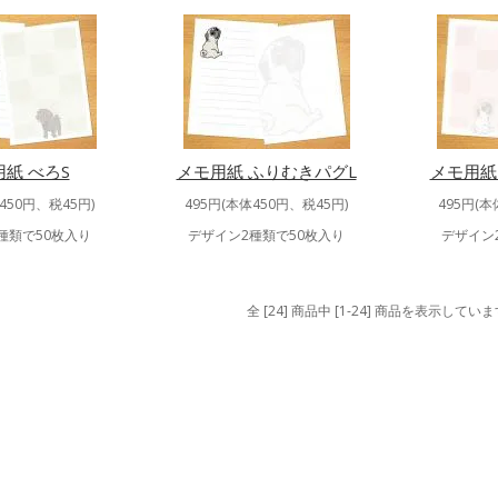
紙 べろS
メモ用紙 ふりむきパグL
メモ用紙
450円、税45円)
495円(本体450円、税45円)
495円(本
種類で50枚入り
デザイン2種類で50枚入り
デザイン
全 [24] 商品中 [1-24] 商品を表示してい