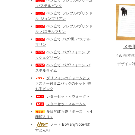
ペン立て_フレブル/クリーム
_パステルピンク
ペン立て_フレブル/ブリンド
ル_ジョンブリアン
ペン立て_フレブル/ブリンド
ル_パステルマリン
ペン立て_パグ/黒_パステル
マリン
メモ用
ペン立て_パグ/フォーン_ア
495円(本体
ッシュグリーン
デザイン2
ペン立て_パグ/フォーン_パ
ステルライム
グリフォンのチャームとフ
ァスナー付ミニバッグのセット_持
ち手ピンク
レターセット＜ウォーク＞
レターセット＜ルーム＞
多目的ぽち袋「ポーズ」＜4
種類入り＞
ノート B6ManyNote<ぼ
すとん>2