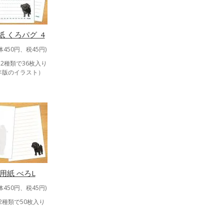
紙 くろパグ_4
体450円、税45円)
2種類で36枚入り
2年版のイラスト）
用紙 べろL
体450円、税45円)
2種類で50枚入り