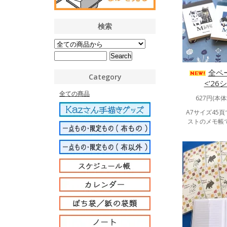
検索
全ペ
Category
<’2
全ての商品
627円(本体
A7サイズ45
ストのメモ帳