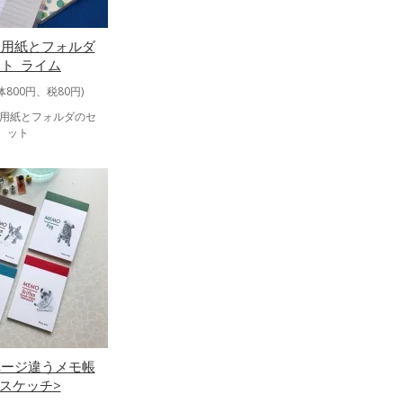
モ用紙とフォルダ
ト_ライム
体800円、税80円)
モ用紙とフォルダのセ
ット
ページ違うメモ帳
9スケッチ>