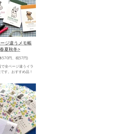
ページ違うメモ帳
4春夏秋冬>
体570円、税57円)
5頁で全ページ違うイラ
帳です。おすすめ品！