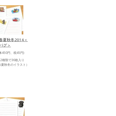
春夏秋冬2014＜
パグ＞
体450円、税45円)
2種類で36枚入り
版春夏秋冬のイラスト）