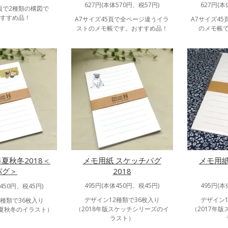
627円(本体570円、税57円)
627円(本
0頁で2種類の構図で
すすめ品！
A7サイズ45頁で全ページ違うイラ
A7サイズ4
ストのメモ帳です。おすすめ品！
のメモ帳
夏秋冬2018＜
メモ用紙 スケッチパグ
メモ用紙
パグ＞
2018
495円(本体450円、税45円)
495円(本
450円、税45円)
デザイン12種類で36枚入り
デザイン1
2種類で36枚入り
（2018年版スケッチシリーズのイ
（2017年
春夏秋冬のイラスト）
ラスト）