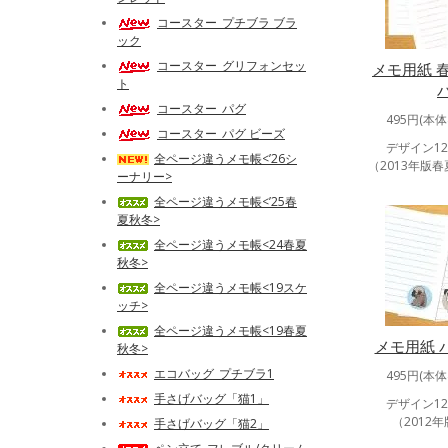
コースター_プチブラ ブラ
ック
コースター_グリフォンセッ
メモ用紙 春
ト
コースター_パグ
495円(本体
コースター_パグ ビーズ
デザイン1
全ページ違うメモ帳<’26シ
（2013年版
ーナリー>
全ページ違うメモ帳<’25春
夏秋冬>
全ページ違うメモ帳<24春夏
秋冬>
全ページ違うメモ帳<19スケ
ッチ>
全ページ違うメモ帳<19春夏
メモ用紙 
秋冬>
エコバッグ_プチブラ1
495円(本体
手さげバッグ「猫1」
デザイン1
（2012
手さげバッグ「猫2」