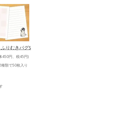
 ふりむきパグS
体450円、税45円)
2種類で50枚入り
ます