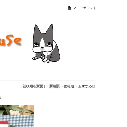
マイアカウント
[ 並び順を変更 ]
-
新着順
-
価格順
-
おすすめ順
ます