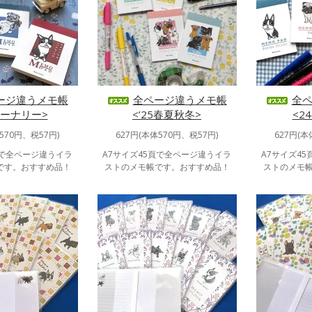
ージ違うメモ帳
全ページ違うメモ帳
全
6シーナリー>
<’25春夏秋冬>
<2
570円、税57円)
627円(本体570円、税57円)
627円(本
頁で全ページ違うイラ
A7サイズ45頁で全ページ違うイラ
A7サイズ4
です。おすすめ品！
ストのメモ帳です。おすすめ品！
ストのメモ