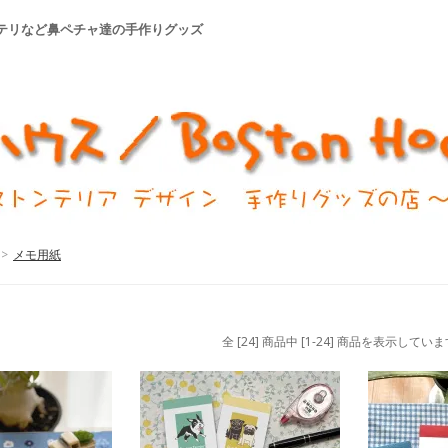
ステリなど鼻ペチャ達の手作りグッズ
>
メモ用紙
全 [24] 商品中 [1-24] 商品を表示してい