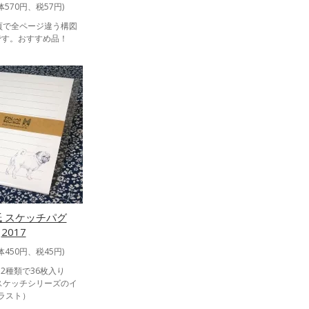
体570円、税57円)
5頁で全ページ違う構図
です。おすすめ品！
 スケッチパグ
2017
体450円、税45円)
2種類で36枚入り
版スケッチシリーズのイ
ラスト）