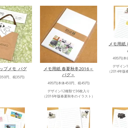
メモ用紙 
495円(本
デザイン1
ップメモ_パグ
メモ用紙 春夏秋冬2016＜
（2014年
パグ＞
350円、税35円)
495円(本体450円、税45円)
デザイン12種類で36枚入り
（2016年版春夏秋冬のイラスト）