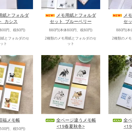
用紙とフォルダ
メモ用紙とフォルダ
メ
ト_カシス
セット_ブルーベリー
セッ
800円、税80円)
880円(本体800円、税80円)
880円(本
用紙とフォルダのセ
2種類のメモ用紙とフォルダのセ
2種類のメ
ット
ット
招福メモ帳
全ページ違うメモ帳
全
<19春夏秋冬>
<1
500円、税50円)