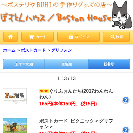
カート
ログイン
検索
ホーム
＞
ポストカード
＞
グリフォン
おすすめ順
価格順
新着順
1-13 / 13
ぐりふぉんたち(2017わんわん
わん）
165円(本体150円、税15円)
ポストカード_ピクニック＜グリフ
ォン＞