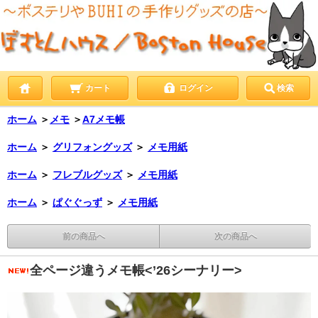
カート
ログイン
検索
ホーム
＞
メモ
＞
A7メモ帳
ホーム
＞
グリフォングッズ
＞
メモ用紙
ホーム
＞
フレブルグッズ
＞
メモ用紙
ホーム
＞
ぱぐぐっず
＞
メモ用紙
前の商品へ
次の商品へ
全ページ違うメモ帳<’26シーナリー>