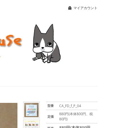
マイアカウント
型番
CA_FD_f_P_04
880円(本体800円、税
定価
80円)
880円(本体800円、