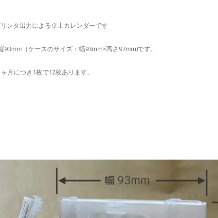
プリンタ出力による卓上カレンダーです
縦93mm（ケースのサイズ：幅93mm×高さ97mm)です。
1ヶ月につき1枚で12枚あります。