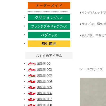
●インクジェット
●サイズは、横90×
●表紙1枚、中身は
おすすめアイテム
風景画_001
ケースのサイズ
風景画_002
風景画_003
風景画_004
風景画_005
風景画_006
風景画_007
風景画_008