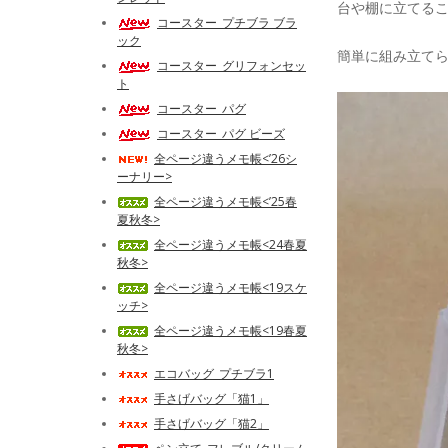
台や棚に立てる
コースター_プチブラ ブラ
ック
簡単に組み立て
コースター_グリフォンセッ
ト
コースター_パグ
コースター_パグ ビーズ
全ページ違うメモ帳<’26シ
ーナリー>
全ページ違うメモ帳<’25春
夏秋冬>
全ページ違うメモ帳<24春夏
秋冬>
全ページ違うメモ帳<19スケ
ッチ>
全ページ違うメモ帳<19春夏
秋冬>
エコバッグ_プチブラ1
手さげバッグ「猫1」
手さげバッグ「猫2」