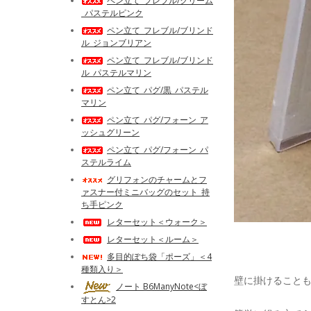
ペン立て_フレブル/クリーム
_パステルピンク
ペン立て_フレブル/ブリンド
ル_ジョンブリアン
ペン立て_フレブル/ブリンド
ル_パステルマリン
ペン立て_パグ/黒_パステル
マリン
ペン立て_パグ/フォーン_ア
ッシュグリーン
ペン立て_パグ/フォーン_パ
ステルライム
グリフォンのチャームとフ
ァスナー付ミニバッグのセット_持
ち手ピンク
レターセット＜ウォーク＞
レターセット＜ルーム＞
多目的ぽち袋「ポーズ」＜4
種類入り＞
壁に掛けること
ノート B6ManyNote<ぼ
すとん>2