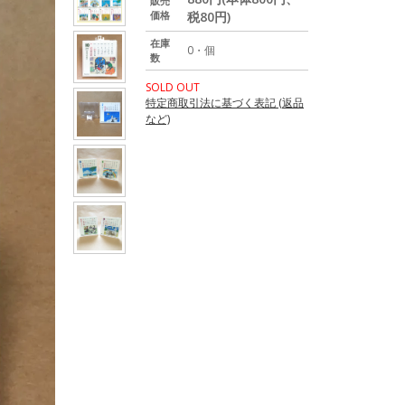
販売
価格
税80円)
在庫
0・個
数
SOLD OUT
特定商取引法に基づく表記 (返品
など)