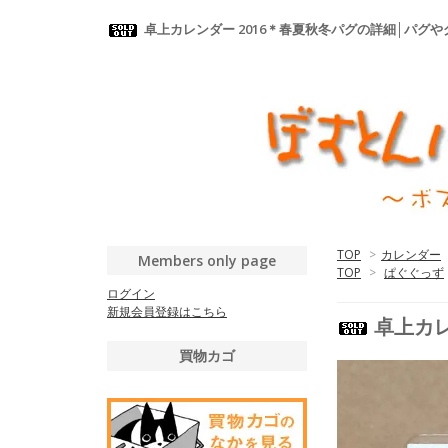
卓上カレンダー 2016＊春夏秋冬パグの詳細│パ
TOP
>
カレンダー
Members only page
TOP
>
ぱぐぐっず
ログイン
新規会員登録はこちら
卓上カレ
買物カゴ