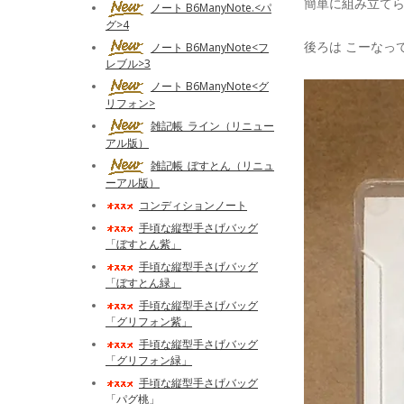
簡単に組み立て
ノート B6ManyNote.<パ
グ>4
後ろは こーなっ
ノート B6ManyNote<フ
レブル>3
ノート B6ManyNote<グ
リフォン>
雑記帳_ライン（リニュー
アル版）
雑記帳_ぼすとん（リニュ
ーアル版）
コンディションノート
手頃な縦型手さげバッグ
「ぼすとん紫」
手頃な縦型手さげバッグ
「ぼすとん緑」
手頃な縦型手さげバッグ
「グリフォン紫」
手頃な縦型手さげバッグ
「グリフォン緑」
手頃な縦型手さげバッグ
「パグ桃」