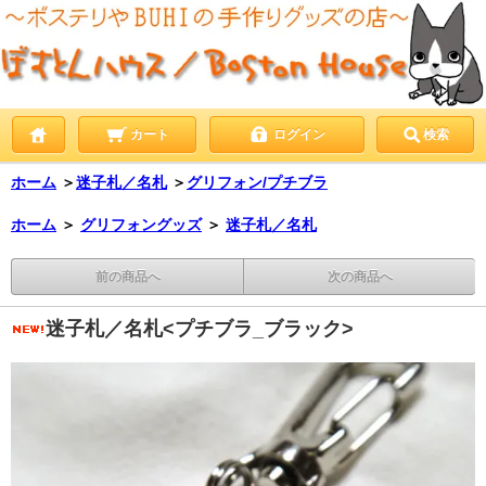
カート
ログイン
検索
ホーム
＞
迷子札／名札
＞
グリフォン/プチブラ
ホーム
＞
グリフォングッズ
＞
迷子札／名札
前の商品へ
次の商品へ
迷子札／名札<プチブラ_ブラック>