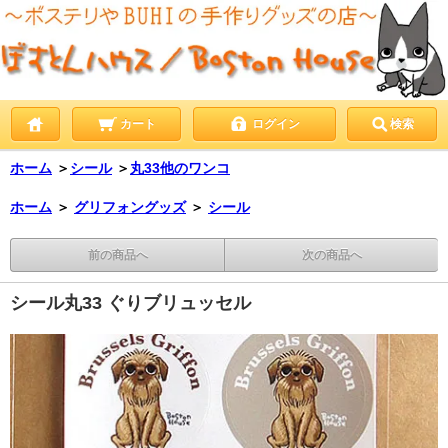
カート
ログイン
検索
ホーム
＞
シール
＞
丸33他のワンコ
ホーム
＞
グリフォングッズ
＞
シール
前の商品へ
次の商品へ
シール丸33 ぐりブリュッセル