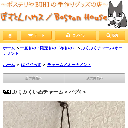
カート
ログイン
検索
ホーム
＞
一点もの・限定もの（布もの）
＞
ぷくぷくチャーム/オー
ナメント
ホーム
＞
ぱぐぐっず
＞
チャーム／オーナメント
前の商品へ
次の商品へ
ぷくぷくいぬチャーム＜パグ4＞