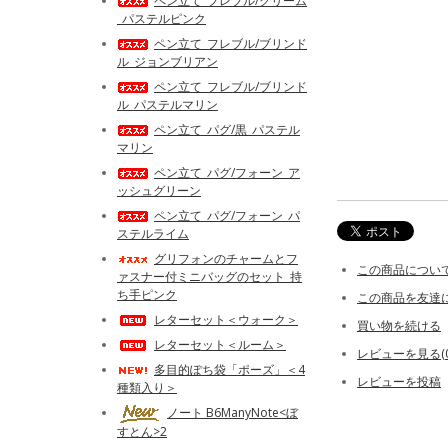
ペン立て_フレブル/クリーム
_パステルピンク
ペン立て_フレブル/ブリンド
ル_ジョンブリアン
ペン立て_フレブル/ブリンド
ル_パステルマリン
ペン立て_パグ/黒_パステル
マリン
ペン立て_パグ/フォーン_ア
ッシュグリーン
ペン立て_パグ/フォーン_パ
ステルライム
グリフォンのチャームとフ
この商品につい
ァスナー付ミニバッグのセット_持
ち手ピンク
この商品を友達
レターセット＜ウォーク＞
買い物を続ける
レターセット＜ルーム＞
レビューを見る(0
多目的ぽち袋「ポーズ」＜4
レビューを投稿
種類入り＞
ノート B6ManyNote<ぼ
すとん>2