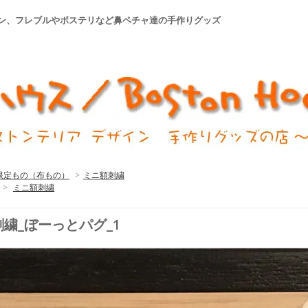
ォン、フレブルやボステリなど鼻ペチャ達の手作りグッズ
限定もの（布もの）
>
ミニ額刺繍
>
ミニ額刺繍
繍_ぼーっとパグ_1