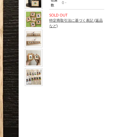
在庫
0・
数
SOLD OUT
特定商取引法に基づく表記 (返品
など)