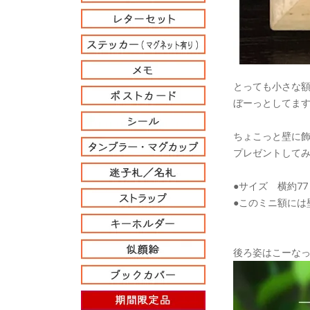
とっても小さな
ぼーっとしてま
ちょこっと壁に飾
プレゼントしてみ
●サイズ 横約77
●このミニ額には
後ろ姿はこーな