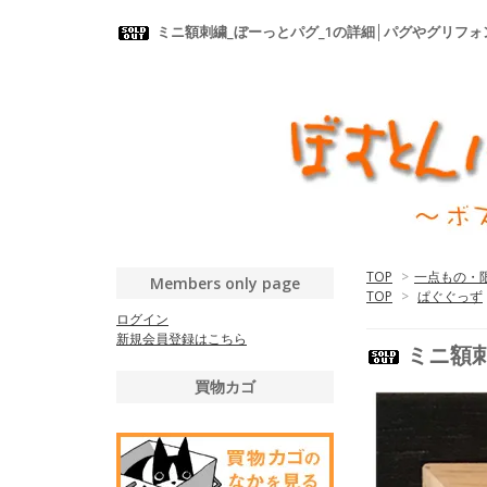
ミニ額刺繍_ぼーっとパグ_1の詳細│パグやグリフ
TOP
>
一点もの・
Members only page
TOP
>
ぱぐぐっず
ログイン
新規会員登録はこちら
ミニ額刺
買物カゴ