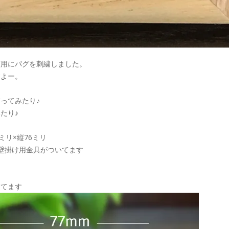
額用にパグを刺繍しました。
すよー。
ってみたり♪
たり♪
ミリ×縦76ミリ
壁掛け用金具がついてます
ってます