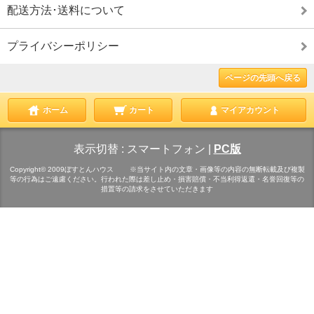
配送方法･送料について
プライバシーポリシー
ページの先頭へ戻る
ホーム
カート
マイアカウント
表示切替 :
スマートフォン
|
PC版
Copyright© 2009ぼすとんハウス ※当サイト内の文章・画像等の内容の無断転載及び複製
等の行為はご遠慮ください。行われた際は差し止め・損害賠償・不当利得返還・名誉回復等の
措置等の請求をさせていただきます