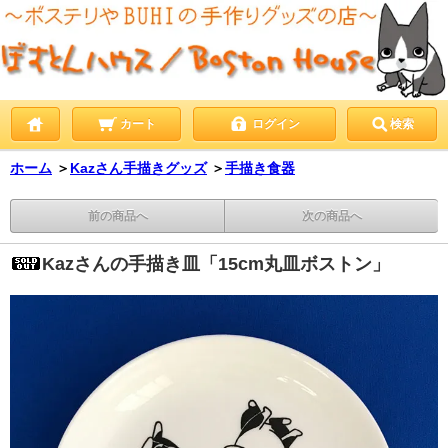
カート
ログイン
検索
ホーム
＞
Kazさん手描きグッズ
＞
手描き食器
前の商品へ
次の商品へ
Kazさんの手描き皿「15cm丸皿ボストン」