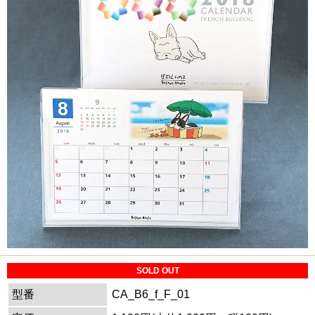
SOLD OUT
型番
CA_B6_f_F_01