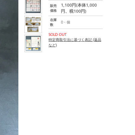
1,100円(本体1,000
販売
価格
円、税100円)
在庫
0・個
数
SOLD OUT
特定商取引法に基づく表記 (返品
など)