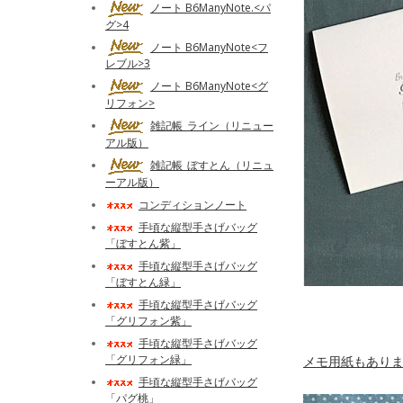
ノート B6ManyNote.<パ
グ>4
ノート B6ManyNote<フ
レブル>3
ノート B6ManyNote<グ
リフォン>
雑記帳_ライン（リニュー
アル版）
雑記帳_ぼすとん（リニュ
ーアル版）
コンディションノート
手頃な縦型手さげバッグ
「ぼすとん紫」
手頃な縦型手さげバッグ
「ぼすとん緑」
手頃な縦型手さげバッグ
「グリフォン紫」
手頃な縦型手さげバッグ
「グリフォン緑」
メモ用紙もありま
手頃な縦型手さげバッグ
「パグ桃」