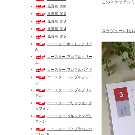
このスケッチシ
風景画_009
風景画_010
風景画_013
風景画_014
スケジュール帳も
風景画_015
コースター_ボストンテリア
A
コースター_フレブルクリー
ム
コースター_フレブルパイド
コースター_フレブルフォー
ン
コースター_フレブルブリン
ドル
コースター_ブリュッセルグ
リフォン
コースター_ベルジアングリ
フォン
コースター_プチブラバンソ
ンレッド