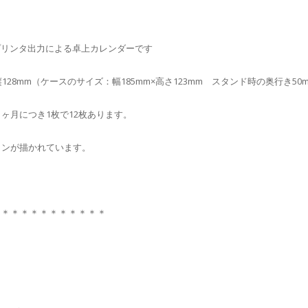
プリンタ出力による卓上カレンダーです
縦128mm（ケースのサイズ：幅185mm×高さ123mm スタンド時の奥行き50m
1ヶ月につき1枚で12枚あります。
ォンが描かれています。
＊＊＊＊＊＊＊＊＊＊＊＊