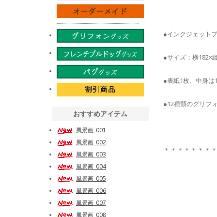
●インクジェット
●サイズ：横182×
●表紙1枚、中身は
●12種類のグリフ
おすすめアイテム
風景画_001
風景画_002
＊＊＊＊＊＊＊
風景画_003
風景画_004
風景画_005
風景画_006
風景画_007
風景画_008