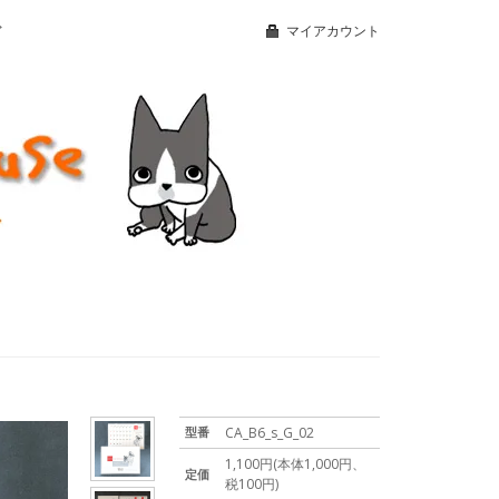
マイアカウント
ズ
型番
CA_B6_s_G_02
1,100円(本体1,000円、
定価
税100円)