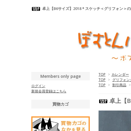
卓上【B6サイズ】2018＊スケッチ＜グリフォン
TOP
>
カレンダー
Members only page
TOP
>
グリフォン
TOP
>
割引商品
>
ログイン
新規会員登録はこちら
卓上【B
買物カゴ