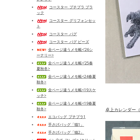
コースター_プチブラ ブラ
ック
コースター_グリフォンセッ
ト
コースター_パグ
コースター_パグ ビーズ
全ページ違うメモ帳<’26シ
ーナリー>
全ページ違うメモ帳<’25春
夏秋冬>
全ページ違うメモ帳<24春夏
秋冬>
全ページ違うメモ帳<19スケ
ッチ>
全ページ違うメモ帳<19春夏
秋冬>
卓上カレンダー（
エコバッグ_プチブラ1
手さげバッグ「猫1」
手さげバッグ「猫2」