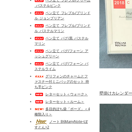
ペン立て_フレブル/クリーム
_パステルピンク
ペン立て_フレブル/ブリンド
ル_ジョンブリアン
ペン立て_フレブル/ブリンド
ル_パステルマリン
ペン立て_パグ/黒_パステル
マリン
ペン立て_パグ/フォーン_ア
ッシュグリーン
ペン立て_パグ/フォーン_パ
ステルライム
グリフォンのチャームとフ
ァスナー付ミニバッグのセット_持
ち手ピンク
壁掛けカレンダー
レターセット＜ウォーク＞
レターセット＜ルーム＞
多目的ぽち袋「ポーズ」＜4
種類入り＞
ノート B6ManyNote<ぼ
すとん>2