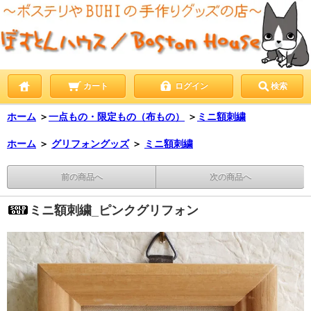
カート
ログイン
検索
ホーム
＞
一点もの・限定もの（布もの）
＞
ミニ額刺繍
ホーム
＞
グリフォングッズ
＞
ミニ額刺繍
前の商品へ
次の商品へ
ミニ額刺繍_ピンクグリフォン