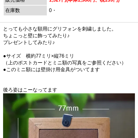
在庫数
0・
とっても小さな額用にグリフォンを刺繍しました。
ちょこっと壁に飾ってみたり♪
プレゼントしてみたり♪
●サイズ 横約77ミリ×縦76ミリ
（上のポストカードとミニ額の写真をご参照ください）
●このミニ額には壁掛け用金具がついてます
後ろ姿はこーなってます