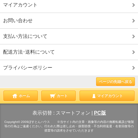
マイアカウント
お問い合わせ
支払い方法について
配送方法･送料について
プライバシーポリシー
ページの先頭へ戻る
ホーム
カート
マイアカウント
表示切替 :
スマートフォン
|
PC版
Copyright© 2009ぼすとんハウス ※当サイト内の文章・画像等の内容の無断転載及び複製
等の行為はご遠慮ください。行われた際は差し止め・損害賠償・不当利得返還・名誉回復等の
措置等の請求をさせていただきます