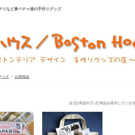
ステリなど鼻ペチャ達の手作りグッズ
グッズ
>
お買得品
全 [2] 商品中 [1-2] 商品を表示していま