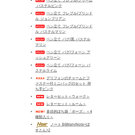
ペン立て_フレブル/クリーム
_パステルピンク
ペン立て_フレブル/ブリンド
ル_ジョンブリアン
ペン立て_フレブル/ブリンド
ル_パステルマリン
ペン立て_パグ/黒_パステル
マリン
ペン立て_パグ/フォーン_ア
ッシュグリーン
ペン立て_パグ/フォーン_パ
ステルライム
グリフォンのチャームとフ
ァスナー付ミニバッグのセット_持
ち手ピンク
レターセット＜ウォーク＞
レターセット＜ルーム＞
多目的ぽち袋「ポーズ」＜4
種類入り＞
ノート B6ManyNote<ぼ
すとん>2