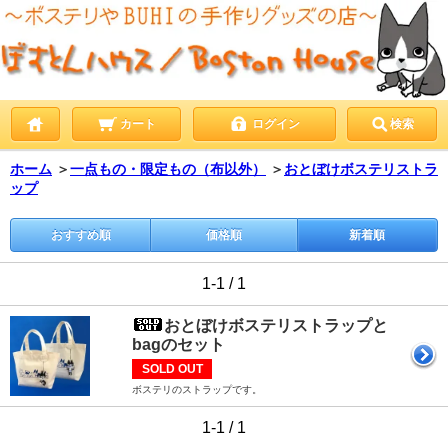
カート
ログイン
検索
ホーム
＞
一点もの・限定もの（布以外）
＞
おとぼけボステリストラ
ップ
おすすめ順
価格順
新着順
1-1 / 1
おとぼけボステリストラップと
bagのセット
SOLD OUT
ボステリのストラップです。
1-1 / 1